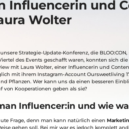
n Influencerin und 
aura Wolter
nsere Strategie-Update-Konferenz, die BLOO:CON, st
Viertel des Events geschafft waren, konnten sich d
ew mit Laura Wolter, einer Influencerin und Conten
äglich mit ihrem Instagram-Account Oursweetliving 1
und Pflanzen. Wer kann uns da einen besseren Einbli
uf von Kooperationen geben als sie?
man Influencer:in und wie war
r gute Frage, denn man kann natürlich einen
Marketi
eise gehen soll. Bei mir war es jedoch komplett and