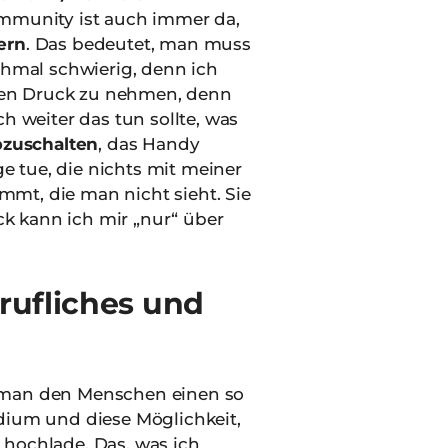
Community ist auch immer da,
ern
. Das bedeutet, man muss
nchmal schwierig, denn ich
 den Druck zu nehmen, denn
ch weiter das tun sollte, was
bzuschalten
, das Handy
 tue, die nichts mit meiner
mmt, die man nicht sieht. Sie
ck kann ich mir „nur“ über
rufliches und
 man den Menschen einen so
edium und diese Möglichkeit,
h hochlade. Das, was ich