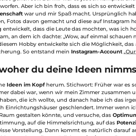
orfen. Aber ich bin froh, dass es sich so entwickelt 
enschaft
war und mir Spaß macht. Ursprünglich hab
, Fotos davon gemacht und diese auf Instagram ho
ng entwickelt, dass die Leute das mochten, was ich 
am, an dem ich dachte: „Wow, auf einmal schauen m
diesem Hobby entwickelte sich die Möglichkeit, das
eicherung. So entstand mein
Instagram-Account
„
Our
, woher du deine Ideen nimms
ine
Ideen im Kopf
herum. Stichwort: Früher war es 
immer dabei war, wenn wir mein Zimmer zusammen um
haben, die ich wollte, und danach habe ich das ir
h Einrichtungshäuser geschlendert. Immer wenn ich
en Raum gestalten könnte, und versuche, das
Optimu
tstimmung, auf die Himmelsrichtung, auf das
Potenzi
sse Vorstellung. Dann kommt es natürlich darauf an