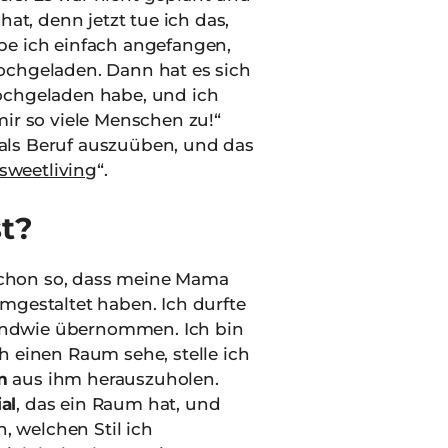
hat, denn jetzt tue ich das,
e ich einfach angefangen,
chgeladen. Dann hat es sich
hochgeladen habe, und ich
ir so viele Menschen zu!“
 als Beruf auszuüben, und das
sweetliving
“.
t?
schon so, dass meine Mama
gestaltet haben. Ich durfte
gendwie übernommen. Ich bin
 einen Raum sehe, stelle ich
m
aus ihm herauszuholen.
al
, das ein Raum hat, und
, welchen Stil ich