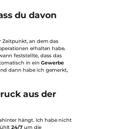
ass du davon
r Zeitpunkt, an dem das
operationen erhalten habe.
ann feststellte, dass das
utomatisch in ein
Gewerbe
 und dann habe ich gemerkt,
ruck aus der
ahinter hängt. Ich habe nicht
fühlt
24/7
um die