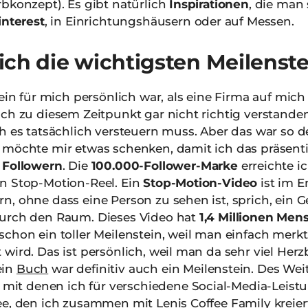
bkonzept). Es gibt natürlich
Inspirationen
, die man
interest
, in Einrichtungshäusern oder auf Messen.
ich die wichtigsten Meilenst
tein für mich persönlich war, als eine Firma auf mi
ch zu diesem Zeitpunkt gar nicht richtig verstanden
h es tatsächlich versteuern muss. Aber das war so de
 möchte mir etwas schenken, damit ich das präsenti
 Followern
. Die
100.000-Follower-Marke
erreichte i
n Stop-Motion-Reel. Ein
Stop-Motion-Video
ist im E
n, ohne dass eine Person zu sehen ist, sprich, ein 
durch den Raum. Dieses Video hat
1,4 Millionen Me
chon ein toller Meilenstein, weil man einfach merkt,
ird. Das ist persönlich, weil man da sehr viel Herzb
ein
Buch
war definitiv auch ein Meilenstein. Des Wei
t denen ich für verschiedene Social-Media-Leistu
ee
, den ich zusammen mit Lenis Coffee Family kreier