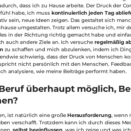
dadurch, dass ich zu Hause arbeite. Der Druck der 
efühl habe, ich muss
kontinuierlich jeden Tag ablief
eativ sein, neue Ideen zeigen. Das gestaltet sich ma
uhause umgestalten. Trotz allem versuche ich, mir
alles in der Richtung richtig gemacht habe und einfa
 ich auch andere Ziele an. Ich versuche
regelmäßig a
um
zu schaffen und mich abzulenken, indem ich Dinge
irgendwie schwierig, dass der Druck von Menschen ko
 spricht nicht persönlich mit den Menschen. Feedba
ich analysiere, wie meine Beiträge performt haben.
 Beruf überhaupt möglich, Be
nen?
n, ist natürlich eine große
Herausforderung
, wenn
 Leben verschafft. Trotzdem kann ich durch dieses M
nnen,
selbst beeinflussen
, was ich zeige und was ic