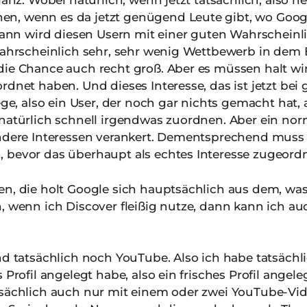
anz. Wobei natürlich, wenn jetzt tatsächlich, also 
, wenn es da jetzt genügend Leute gibt, wo Google
 dann wird diesen Usern mit einer guten Wahrscheinl
wahrscheinlich sehr, sehr wenig Wettbewerb in dem B
die Chance auch recht groß. Aber es müssen halt wir
dnet haben. Und dieses Interesse, das ist jetzt bei g
ege, also ein User, der noch gar nichts gemacht hat,
natürlich schnell irgendwas zuordnen. Aber ein nor
andere Interessen verankert. Dementsprechend muss 
 bevor das überhaupt als echtes Interesse zugeordn
en, die holt Google sich hauptsächlich aus dem, was
h, wenn ich Discover fleißig nutze, dann kann ich
d tatsächlich noch YouTube. Also ich habe tatsächl
 Profil angelegt habe, also ein frisches Profil angel
atsächlich auch nur mit einem oder zwei YouTube-V