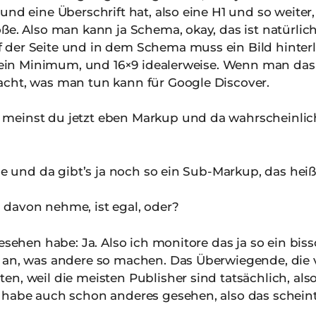
nd eine Überschrift hat, also eine H1 und so weiter, 
ße. Also man kann ja Schema, okay, das ist natürlic
der Seite und in dem Schema muss ein Bild hinterleg
t sein Minimum, und 16×9 idealerweise. Wenn man da
cht, was man tun kann für Google Discover.
meinst du jetzt eben Markup und da wahrscheinlich
le und da gibt’s ja noch so ein Sub-Markup, das hei
 davon nehme, ist egal, oder?
sehen habe: Ja. Also ich monitore das ja so ein bis
h an, was andere so machen. Das Überwiegende, di
n, weil die meisten Publisher sind tatsächlich, als
 habe auch schon anderes gesehen, also das scheint 