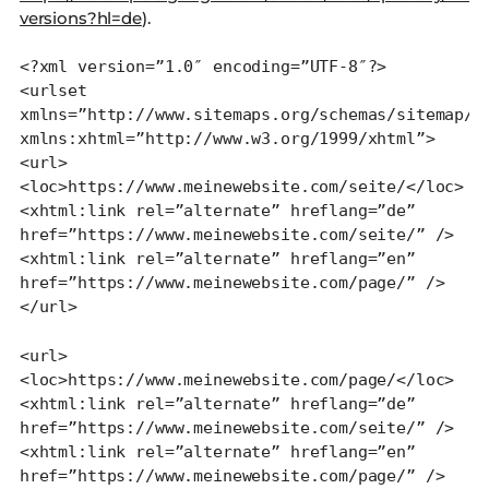
versions?hl=de
).
<?xml version=”1.0″ encoding=”UTF-8″?>
<urlset
xmlns=”http://www.sitemaps.org/schemas/sitemap/0
xmlns:xhtml=”http://www.w3.org/1999/xhtml”>
<url>
<loc>https://www.meinewebsite.com/seite/</loc>
<xhtml:link rel=”alternate” hreflang=”de”
href=”https://www.meinewebsite.com/seite/” />
<xhtml:link rel=”alternate” hreflang=”en”
href=”https://www.meinewebsite.com/page/” />
</url>
<url>
<loc>https://www.meinewebsite.com/page/</loc>
<xhtml:link rel=”alternate” hreflang=”de”
href=”https://www.meinewebsite.com/seite/” />
<xhtml:link rel=”alternate” hreflang=”en”
href=”https://www.meinewebsite.com/page/” />