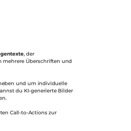
igentexte
, der
n mehrere Überschriften und
heben und um individuelle
annst du KI-generierte Bilder
en.
rten Call-to-Actions zur